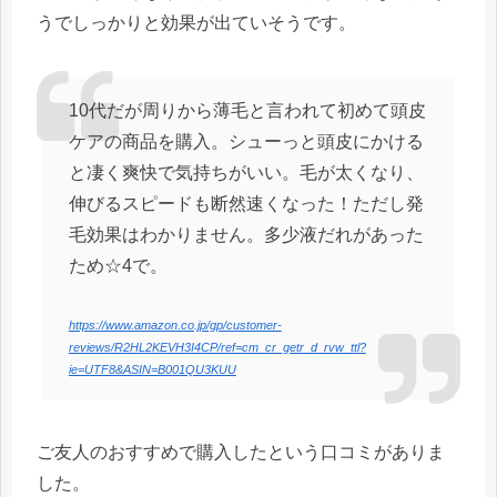
うでしっかりと効果が出ていそうです。
10代だが周りから薄毛と言われて初めて頭皮
ケアの商品を購入。シューっと頭皮にかける
と凄く爽快で気持ちがいい。毛が太くなり、
伸びるスピードも断然速くなった！ただし発
毛効果はわかりません。多少液だれがあった
ため☆4で。
https://www.amazon.co.jp/gp/customer-
reviews/R2HL2KEVH3I4CP/ref=cm_cr_getr_d_rvw_ttl?
ie=UTF8&ASIN=B001QU3KUU
ご友人のおすすめで購入したという口コミがありま
した。