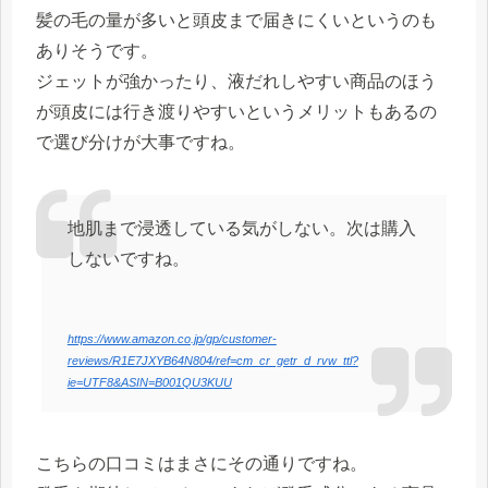
髪の毛の量が多いと頭皮まで届きにくいというのも
ありそうです。
ジェットが強かったり、液だれしやすい商品のほう
が頭皮には行き渡りやすいというメリットもあるの
で選び分けが大事ですね。
地肌まで浸透している気がしない。次は購入
しないですね。
https://www.amazon.co.jp/gp/customer-
reviews/R1E7JXYB64N804/ref=cm_cr_getr_d_rvw_ttl?
ie=UTF8&ASIN=B001QU3KUU
こちらの口コミはまさにその通りですね。