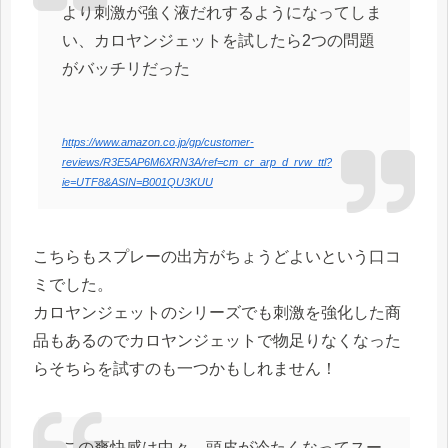
より刺激が強く液だれするようになってしま
い、カロヤンジェットを試したら2つの問題
がバッチリだった
https://www.amazon.co.jp/gp/customer-
reviews/R3E5AP6M6XRN3A/ref=cm_cr_arp_d_rvw_ttl?
ie=UTF8&ASIN=B001QU3KUU
こちらもスプレーの出方がちょうどよいという口コ
ミでした。
カロヤンジェットのシリーズでも刺激を強化した商
品もあるのでカロヤンジェットで物足りなくなった
らそちらを試すのも一つかもしれません！
この爽快感は中々。頭皮が冷たくなってスー