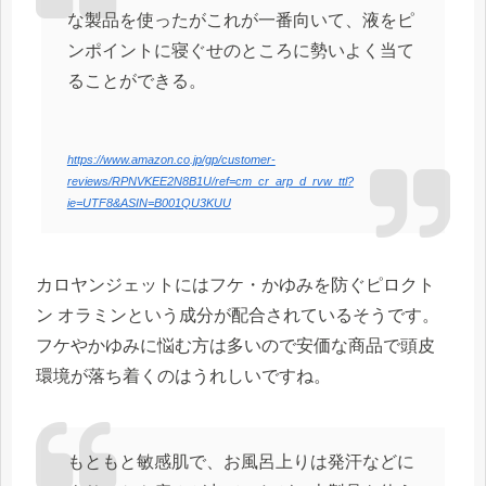
な製品を使ったがこれが一番向いて、液をピ
ンポイントに寝ぐせのところに勢いよく当て
ることができる。
https://www.amazon.co.jp/gp/customer-
reviews/RPNVKEE2N8B1U/ref=cm_cr_arp_d_rvw_ttl?
ie=UTF8&ASIN=B001QU3KUU
カロヤンジェットにはフケ・かゆみを防ぐピロクト
ン オラミンという成分が配合されているそうです。
フケやかゆみに悩む方は多いので安価な商品で頭皮
環境が落ち着くのはうれしいですね。
もともと敏感肌で、お風呂上りは発汗などに