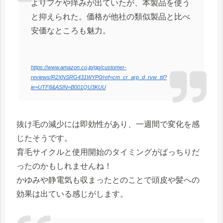
よりフケや痒みが出ていたが、本製品を使う
と抑えられた。価格が他社の類似製品と比べ
安価なところも魅力。
https://www.amazon.co.jp/gp/customer-
reviews/R2XNSRG431WYP0/ref=cm_cr_arp_d_rvw_ttl?
ie=UTF8&ASIN=B001QU3KUU
抜け毛の減少には即効性があり、一週間で変化を感
じたそうです。
育毛サイクルと使用開始のタイミングがばっちりだ
ったのかもしれませんね！
かゆみや静電気も収まったとのことで頭皮や髪への
効果は出ている感じがします。