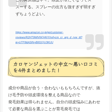
スーする。スプレーの出方も強すぎず弱すぎ
ずちょうどよい。
https://www.amazon.co.jp/gp/customer-
reviews/R2HT9WIVNQI4VY/ref=cm_cr_arp_d_rvw_ttl?
ie=UTF8&ASIN=B001QU3KUU
カロヤンジェットの中立～悪い口コミ
を4件まとめました！
成分や商品が合う・合わないももちろんですが、抜
け毛予防や頭皮環境を整える商品なので
発毛効果は得られません。自分の頭皮悩みにあわせ
て必要な商品を選ぶことが育毛発毛では