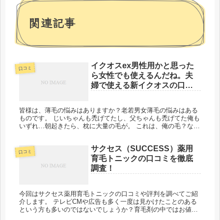
関連記事
イクオスex男性用かと思った
口コミ
ら女性でも使えるんだね。夫
婦で使える新イクオスの口コ
ミを徹底解説
皆様は、薄毛の悩みはありますか？老若男女薄毛の悩みはある
ものです。 じいちゃんも禿げてたし、父ちゃんも禿げてた俺も
いずれ…朝起きたら、枕に大量の毛が。 これは、俺の毛？なん
てこともあると思います。 女性は、髪の毛が薄くなってしまう
とまとまり...
サクセス（SUCCESS）薬用
口コミ
育毛トニックの口コミを徹底
調査！
今回はサクセス薬用育毛トニックの口コミや評判を調べてご紹
介します。 テレビCMや広告も多く一度は見かけたことのある
という方も多いのではないでしょうか？育毛剤の中ではお値段
もお手頃なのでその分効果は期待できるのかと心配な方も多い