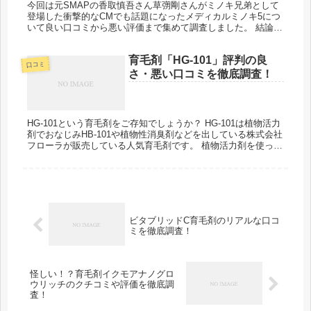
今回は元SMAPの香取慎吾さん草彅剛さんがミノキ兄弟として
登場した衝撃的なCMでも話題になったメディカルミノキ5につ
いて良い口コミから悪い評価まで集めて調査しました。 結論か
ら書きますと、発毛実感をされている方も多く、効果は十分に
期待できる...
育毛剤「HG-101」評判の良
口コミ
さ・悪い口コミを徹底調査！
HG-101という育毛剤をご存知でしょうか？ HG-101は植物活力
剤でおなじみHB-101や植物性消臭剤などを出している株式会社
フローラが販売している人気育毛剤です。 植物活力剤を使って
いる方の「使っていると手がしっとりする」「試しに髪に...
ビタブリッドC育毛剤のリアルな口コ
ミを徹底調査！
怪しい！？育毛剤イクモアナノグロ
ウリッチのクチコミや評価を徹底調
査！