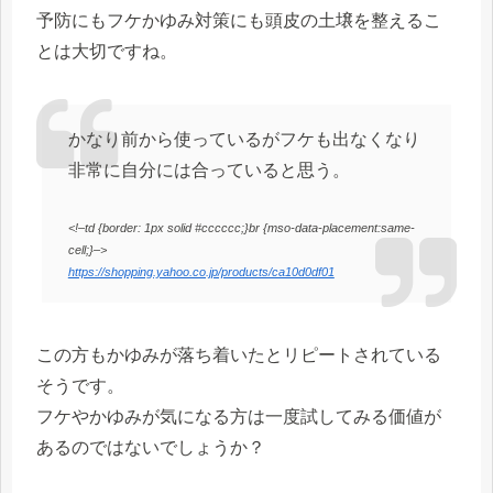
予防にもフケかゆみ対策にも頭皮の土壌を整えるこ
とは大切ですね。
かなり前から使っているがフケも出なくなり
非常に自分には合っていると思う。
<!–td {border: 1px solid #cccccc;}br {mso-data-placement:same-
cell;}–>
https://shopping.yahoo.co.jp/products/ca10d0df01
この方もかゆみが落ち着いたとリピートされている
そうです。
フケやかゆみが気になる方は一度試してみる価値が
あるのではないでしょうか？