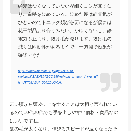
頭髪はなくなっていないが細くコシが無くな
り、白髪を染めている。染めた髪は静電気が
ひどいのでトニック類が必要になるが僕には
花王製品より合うみたい。かゆくないし、静
電気も止まり、抜け毛が減ります。抜け毛の
減りは即効性があるようで、一週間で効果が
確認できた。
https://www.amazon.co.jp/gp/customer-
reviews/R1PEH5JAZCOS5P/ref=cm_cr_getr_d_rvw_ttl?
ie=UTF8&ASIN=B001QU3KUU
若い頃から頭皮ケアをすることは大切と言われてい
るので10代20代でも手を出しやすい価格・商品なの
はいいですね。
髪の毛が太くなり、伸びるスピードが速くなったそ