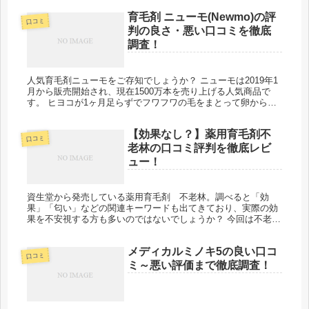
のではないかと...
育毛剤 ニューモ(Newmo)の評
口コミ
判の良さ・悪い口コミを徹底
調査！
人気育毛剤ニューモをご存知でしょうか？ ニューモは2019年1
月から販売開始され、現在1500万本を売り上げる人気商品で
す。 ヒヨコが1ヶ月足らずでフワフワの毛をまとって卵から生
まれる所に着目し、卵由来の成分からHGPという成分を独自開
発を...
【効果なし？】薬用育毛剤不
口コミ
老林の口コミ評判を徹底レビ
ュー！
資生堂から発売している薬用育毛剤 不老林。調べると「効
果」「匂い」などの関連キーワードも出てきており、実際の効
果を不安視する方も多いのではないでしょうか？ 今回は不老林
の良い評価から悪い評価までネットの口コミを集め、評判を探
りました。 「効...
メディカルミノキ5の良い口コ
口コミ
ミ～悪い評価まで徹底調査！