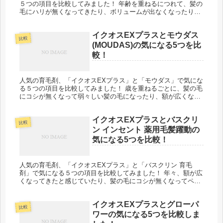
５つの項目を比較してみました！ 年齢を重ねるにつれて、髪の
毛にハリが無くなってきたり、ボリュームが出なくなったりし
ますよね。 髪の毛のハリやボリュームなどの悩みの原因は頭皮
環境であるこ...
イクオスEXプラスとモウダス
比較
(MOUDAS)の気になる5つを比
較！
人気の育毛剤、「イクオスEXプラス」と「モウダス」で気にな
る５つの項目を比較してみました！ 歳を重ねるごとに、髪の毛
にコシが無くなって弱々しい髪の毛になったり、額が広くなっ
てきた気がしたり髪の毛の悩みはつきませんよね。 他にも頭皮
の痒みが治...
イクオスEXプラスとバスクリ
比較
ン インセント 薬用毛髪躍動の
気になる5つを比較！
人気の育毛剤、「イクオスEXプラス」と「バスクリン 育毛
剤」で気になる５つの項目を比較してみました！ 年々、額が広
くなってきたと感じていたり、髪の毛にコシが無くなってペタ
ンとするという悩みをお持ちの方は、多いのではないでしょう
か？ 今は悩み...
イクオスEXプラスとグローパ
比較
ワーの気になる5つを比較しま