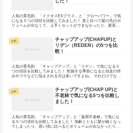
した！
人気の育毛剤、「イクオスEXプラス」と「グローパワー」で気
になる５つの項目を比較してみました！ 昔と比べて髪の毛のボ
リュームが出なくて、上手くセットができなかったり、家系や
遺伝的に将来が不安だったりしませんか？ 年齢を重ね、ボリュ
ームが少な...
チャップアップ(CHAPUP)と
比較
リデン（REDEN）の5つを比
較！
人気の育毛剤、「チャップアップ」と「リデン」で気になる５
つの項目を比較してみました！ 乾燥する季節になると頭皮の痒
みやフケなどに悩まされる方は多いですよね。 それだけでな
く、髪の毛の悩みというと額が広くなってきたという悩みも良
く聞きます。 ...
チャップアップ(CHAP UP)と
比較
不老林で気になる5つを比較し
ました！
人気の育毛剤、「チャップアップ」と「薬用不老林」で気にな
る５つの項目を比較してみました！ 加齢とともに髪が細くなっ
てしまったり、若い頃に比べるとボリュームが出なかったりし
ていませんか？ 髪が薄くなるとセットしてもすぐにぺたんこに